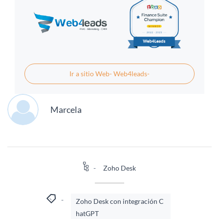
Ir a sitio Web- Web4leads-
Marcela
Zoho Desk
Zoho Desk con integración C
hatGPT