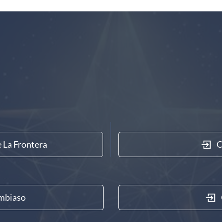
e La Frontera
C
ambiaso