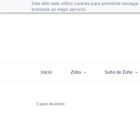
Este sitio web utiliza cookies para permitirle navega
info@web4leads.cl
+56225952873
brindarle un mejor servicio.
Inicio
Zoho
Suite de Zoho
Casos de éxito-